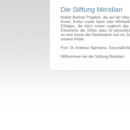
Die Stiftung Meridian
fördert Berliner Projekte, die auf der I
Kunst, Kultur sowie Sport oder hilfsbed
Erfolgen, die doch immer zugleich das 
Erkenntnis der Stifter, dass ihr persönl
ist eine Geste der Dankbarkeit und ein Z
unserer Arbeit.
Prof. Dr. Andreas Nachama, Geschäftsführ
Willkommen bei der Stiftung Meridian!